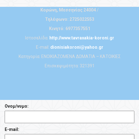
Κορώνη, Μεσσηνίας
24004
/
Τηλέφωνο:
2725022553
Κινητό:
6977357551
Ιστοσελίδα:
http://www.tavraxakia-koroni.gr
E-mail:
dionisiakoroni@yahoo.gr
Κατηγορία:
ΕΝΟΙΚΙΑΖΟΜΕΝΑ ΔΩΜΑΤΙΑ – ΚΑΤΟΙΚΙΕΣ
Επισκεψιμότητα:
321391
Ονομ/νυμο:
E-mail: